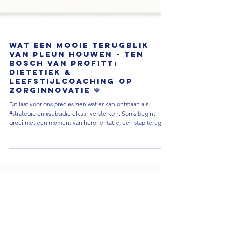
Wat een mooie terugblik
van Pleun Houwen - Ten
Bosch van ProFitt:
dietetiek &
leefstijlcoaching op
zorginnovatie 💙
Dit laat voor ons precies zien wat er kan ontstaan als
#strategie en #subsidie elkaar versterken. Soms begint
groei met een moment van heroriëntatie, een stap terug
om weer vooruit te kunnen. Met de juiste ruimte en focus
ontstaan dan nieuwe perspectieven en energie om verder
te bouwen. De ervaring van Pleun laat prachtig zien wat er
gebeurt wanneer strategische begeleiding en subsidie
samenkomen: ruimte, richting en hernieuwde energie om
te bouwen aan iets groters. Bij Newid