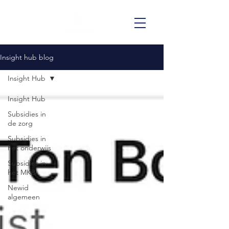
Insight hub blog
Insight Hub
Insight Hub
Subsidies in
de zorg
Subsidies in
het onderwijs
Subsidies in
het MKB
Newid
algemeen