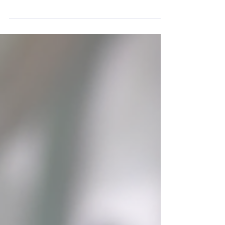
“𝘉𝘦𝘨𝘪𝘯 𝘯𝘪𝘦𝘵 𝘮𝘦𝘵 𝘦𝘦𝘯 𝘴𝘶𝘣𝘴𝘪𝘥𝘪𝘦, 𝘮𝘢𝘢𝘳 𝘮𝘦𝘵 𝘦𝘦𝘯 𝘨𝘰𝘦𝘥𝘦
𝘷𝘪𝘴𝘪𝘦, 𝘦𝘯 𝘻𝘰𝘦𝘬 𝘥𝘢𝘢𝘳 𝘥𝘦 𝘫𝘶𝘪𝘴𝘵𝘦 𝘧𝘪 t” Hoe ziet vraagsturing er
écht uit in de zorg? Gisteren was ik bij het Innovatiecafé
van 𝘡𝘰𝘳𝘨 𝘷𝘰𝘰𝘳 𝘐𝘯𝘯𝘰𝘷𝘦𝘳𝘦𝘯, een middag vol inspirerende
voorbeelden van hoe zorgorganisaties, startups en
onderzoekers samenwerken aan toekomstbestendige zorg.
Met mooie bijdragen van 𝐀𝐮𝐦𝐞𝐧𝐬, 𝐄𝐫𝐚𝐬𝐦𝐮𝐬 𝐌𝐂, 𝐒𝐀𝐑𝐀
𝐑𝐨𝐛