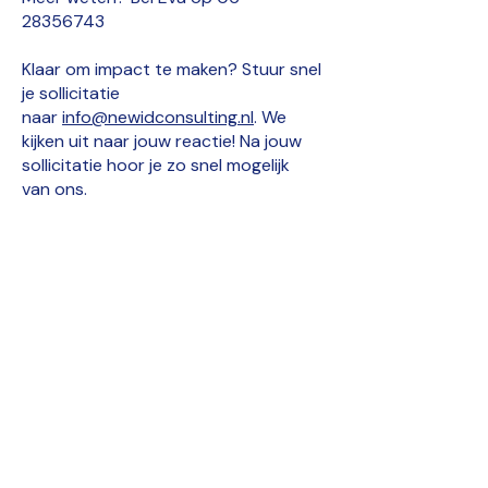
28356743
Klaar om impact te maken? Stuur snel
je sollicitatie
naar
info@newidconsulting.nl
. We
kijken uit naar jouw reactie! Na jouw
sollicitatie hoor je zo snel mogelijk
van ons.
Let’s Work
Together
Klaar om samen impact te maken?