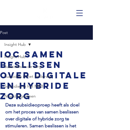
Post
Insight Hub
IOC Samen
Insight Hub
beslissen
Subsidies in de zorg
over digitale
Subsidies in het onderwijs
en hybride
Subsidies in het MKB
zorg
Newid algemeen
Deze subsidieoproep heeft als doel 
om het proces van samen beslissen 
over digitale of hybride zorg te 
stimuleren. Samen beslissen is het 