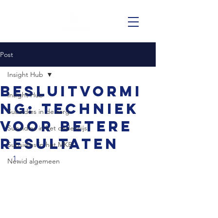
Post
Insight Hub
Besluitvormi
Insight Hub
ng: Techniek
Subsidies in de zorg
voor betere
Subsidies in het onderwijs
resultaten
Subsidies in het MKB
Newid algemeen