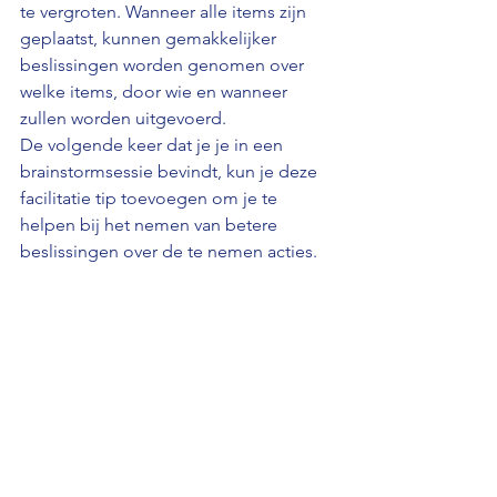
te vergroten. Wanneer alle items zijn 
geplaatst, kunnen gemakkelijker 
beslissingen worden genomen over 
welke items, door wie en wanneer 
zullen worden uitgevoerd.
De volgende keer dat je je in een 
brainstormsessie bevindt, kun je deze 
facilitatie tip toevoegen om je te 
helpen bij het nemen van betere 
beslissingen over de te nemen acties.
#organisatieadviesbureau
#workshop
#Newidconsulting
#business
#werk
#missie
#Newid
#gapanalyse
#strategisch
#storytellingwoordenvertrouwenverand
eringverandermanagementstrategievert
ellenverhalen
#communiceren
#strategischplan
#leiderschap
#leider