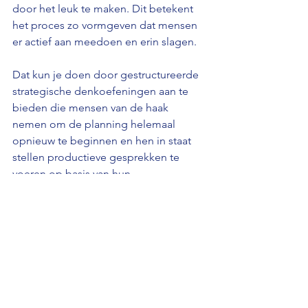
door het leuk te maken. Dit betekent 
het proces zo vormgeven dat mensen 
er actief aan meedoen en erin slagen.
Dat kun je doen door gestructureerde 
strategische denkoefeningen aan te 
bieden die mensen van de haak 
nemen om de planning helemaal 
opnieuw te beginnen en hen in staat 
stellen productieve gesprekken te 
voeren op basis van hun 
expertisegebied. Een leuke oefening 
die we gebruiken, heet Pin Prick. In 
deze oefening kijken de deelnemers 
naar een vervelende concurrent en 
stellen ze zich alle manieren voor 
waarop hun bedrijf een complete 
overlast voor hen kan zijn. Ja, er komen 
wilde ideeën naar boven, maar mensen 