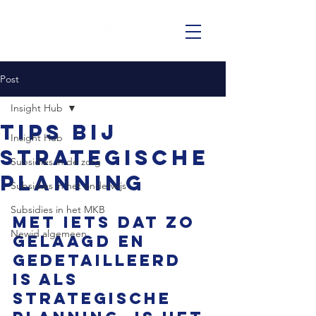
Post
Insight Hub
Tips bij
Insight Hub
strategische
Subsidies in de zorg
planning
Subsidies in het onderwijs
Subsidies in het MKB
Met iets dat zo 
Newid algemeen
gelaagd en 
gedetailleerd 
is als 
strategische 